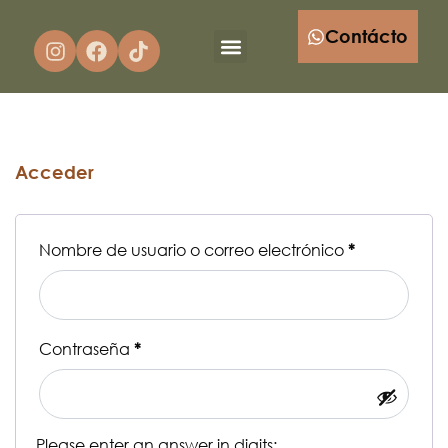
Contácto
Comunidad SERƎS
Acceder
Nombre de usuario o correo electrónico
*
Contraseña
*
Please enter an answer in digits: